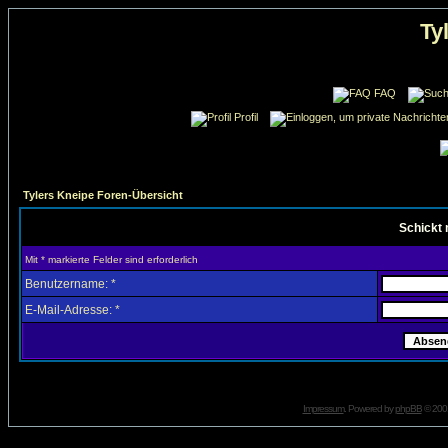
Ty
FAQ
Profil
Tylers Kneipe Foren-Übersicht
Schickt 
Mit * markierte Felder sind erforderlich
Benutzername: *
E-Mail-Adresse: *
Impressum
. Powered by
phpBB
© 2001