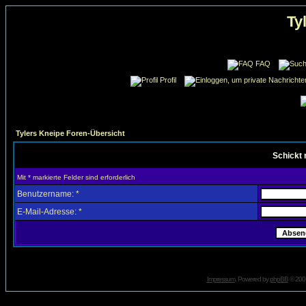
Ty
FAQ
Profil
Tylers Kneipe Foren-Übersicht
Schickt 
Mit * markierte Felder sind erforderlich
Benutzername: *
E-Mail-Adresse: *
Impressum
. Powered by
phpBB
© 2001