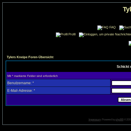
Ty
FAQ
Profil
Tylers Kneipe Foren-Übersicht
Schickt 
Mit * markierte Felder sind erforderlich
Benutzername: *
E-Mail-Adresse: *
Impressum
. Powered by
phpBB
© 2001