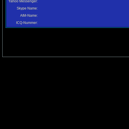
Yahoo Messenger:
Skype Name:
AIM-Name:
ICQ-Nummer: