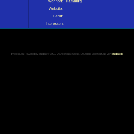
Wohnort:
Hamburg
Website:
Beruf:
Interessen:
Impressum
. Powered by
phpBB
© 2001, 2006 phpBB Group. Deutsche Übersetzung von
phpBB.de