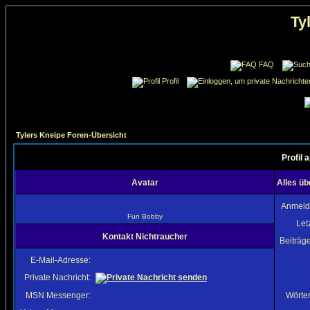
Ty
FAQ
Profil
Tylers Kneipe Foren-Übersicht
Profil 
Avatar
Alles üb
Anmeld
Fun Bobby
Let
Kontakt Nichtraucher
Beiträg
E-Mail-Adresse:
Private Nachricht:
MSN Messenger:
Wörter