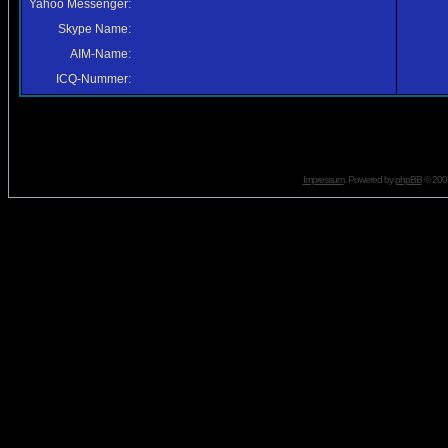
Yahoo Messenger:
Skype Name:
AIM-Name:
ICQ-Nummer:
Impressum
. Powered by
phpBB
© 2001