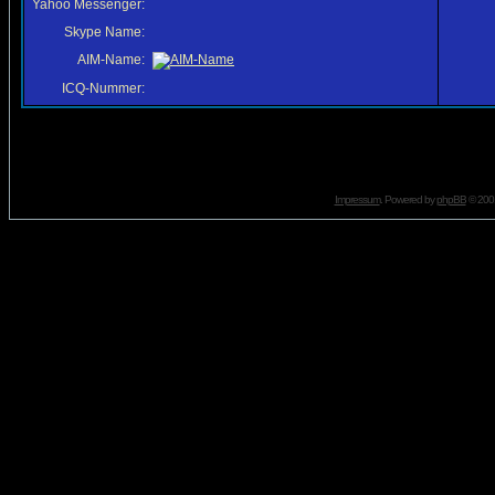
Yahoo Messenger:
Skype Name:
AIM-Name:
ICQ-Nummer:
Impressum
. Powered by
phpBB
© 2001