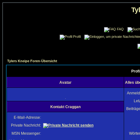
Ty
FAQ
Profil
Tylers Kneipe Foren-Übersicht
Prof
Avatar
Alles ü
Anmeld
.
Let
Kontakt Craggan
Beiträg
E-Mail-Adresse:
Private Nachricht:
MSN Messenger:
Wörter