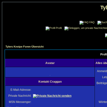
Ty
FAQ
Profil
Tylers Kneipe Foren-Übersicht
Prof
Avatar
Alles ü
Anmeld
.
Let
Kontakt Craggan
Beiträg
E-Mail-Adresse:
Private Nachricht:
MSN Messenger:
Wörter