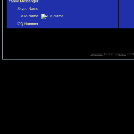
Yahoo Messenger:
Skype Name:
AIM-Name:
ICQ-Nummer:
Impressum
. Powered by
phpBB
© 2001