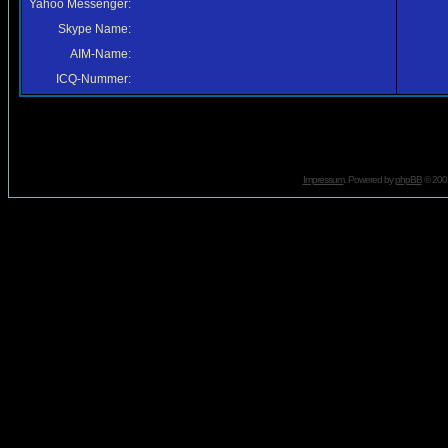
Yahoo Messenger:
Skype Name:
AIM-Name:
ICQ-Nummer:
Impressum
. Powered by
phpBB
© 2001