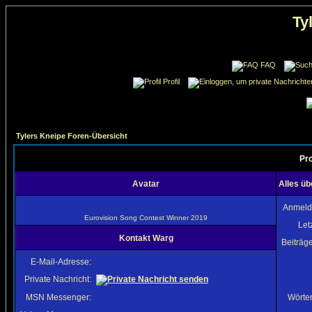
Ty
FAQ
Profil
Tylers Kneipe Foren-Übersicht
Pro
Avatar
Alles ü
Anmeld
Eurovision Song Contest Winner 2019
Let
Kontakt Warg
Beiträg
E-Mail-Adresse:
Private Nachricht:
MSN Messenger:
Wörter