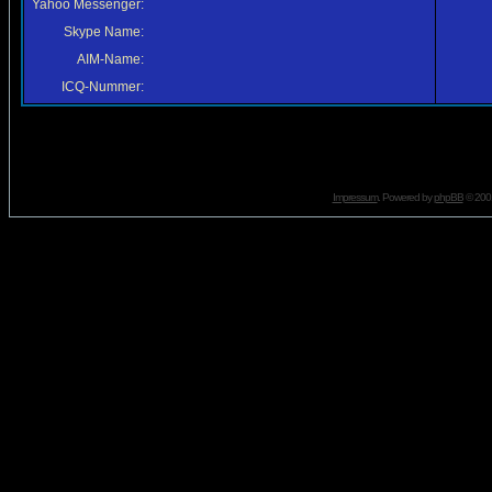
Yahoo Messenger:
Skype Name:
AIM-Name:
ICQ-Nummer:
Impressum
. Powered by
phpBB
© 2001