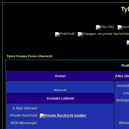
Ty
FAQ
Profil
Tylers Kneipe Foren-Übersicht
Profi
Avatar
Alles üb
Anmeld
Wissende
Let
Kontakt Lothiriel
Beiträg
E-Mail-Adresse:
Private Nachricht:
MSN Messenger:
Wörter