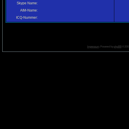
Skype Name:
AIM-Name:
ICQ-Nummer:
Impressum
. Powered by
phpBB
© 2001