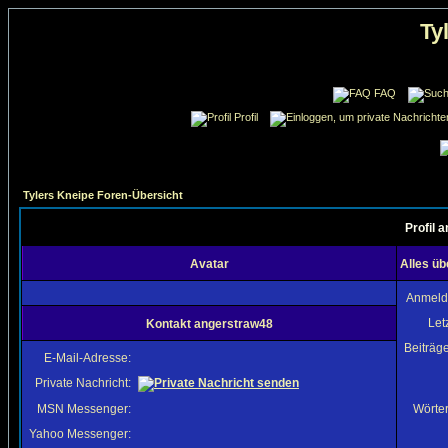
Ty
FAQ
Profil
Tylers Kneipe Foren-Übersicht
Profil 
Avatar
Alles ü
Anmeld
Let
Kontakt angerstraw48
Beiträg
E-Mail-Adresse:
Private Nachricht:
MSN Messenger:
Wörter
Yahoo Messenger: