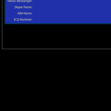
Yahoo Messenger:
Skype Name:
AIM-Name:
ICQ-Nummer: