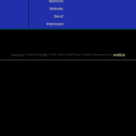
Wohnort:
Website:
Beruf:
Interessen:
Impressum
. Powered by
phpBB
© 2001, 2006 phpBB Group. Deutsche Übersetzung von
phpBB.de