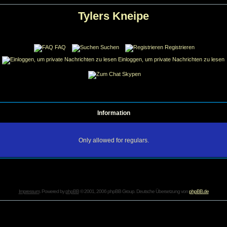
Tylers Kneipe
FAQ
Suchen
Registrieren
Einloggen, um private Nachrichten zu lesen
Skypen
Information
Only allowed for regulars.
Impressum
. Powered by
phpBB
© 2001, 2006 phpBB Group. Deutsche Übersetzung von
phpBB.de