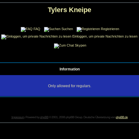
Tylers Kneipe
FAQ
Suchen
Registrieren
Einloggen, um private Nachrichten zu lesen
Skypen
Information
Only allowed for regulars.
Impressum
. Powered by
phpBB
© 2001, 2006 phpBB Group. Deutsche Übersetzung von
phpBB.de