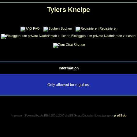
Tylers Kneipe
FAQ
Suchen
Registrieren
Einloggen, um private Nachrichten zu lesen
Skypen
Information
Only allowed for regulars.
Impressum
. Powered by
phpBB
© 2001, 2006 phpBB Group. Deutsche Übersetzung von
phpBB.de