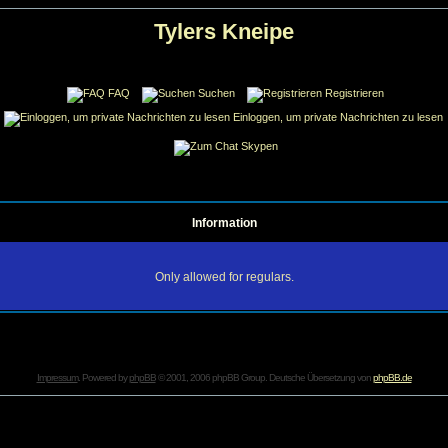
Tylers Kneipe
FAQ
Suchen
Registrieren
Einloggen, um private Nachrichten zu lesen
Skypen
Information
Only allowed for regulars.
Impressum
. Powered by
phpBB
© 2001, 2006 phpBB Group. Deutsche Übersetzung von
phpBB.de