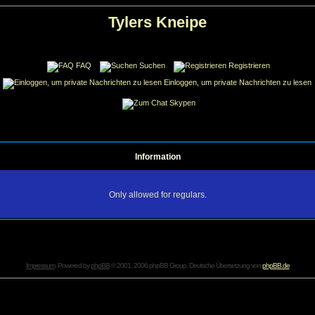
Tylers Kneipe
FAQ
Suchen
Registrieren
Einloggen, um private Nachrichten zu lesen
Skypen
Information
Only allowed for regulars.
Impressum
. Powered by
phpBB
© 2001, 2006 phpBB Group. Deutsche Übersetzung von
phpBB.de