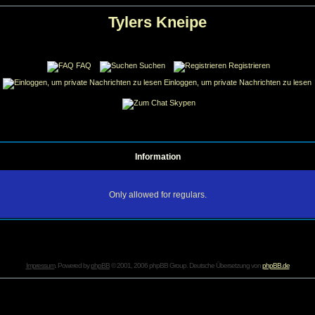
Tylers Kneipe
FAQ
Suchen
Registrieren
Einloggen, um private Nachrichten zu lesen
Skypen
Information
Only allowed for regulars.
Impressum
. Powered by
phpBB
© 2001, 2006 phpBB Group. Deutsche Übersetzung von
phpBB.de